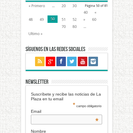
« Primero
...
20
30
Página 50 of 81
40
«
50
48
49
51
52
»
60
70
80
...
Ultimo »
Síguenos en las redes sociales
NEWSLETTER
Suscríbete y recibe las noticias de La
Plaza en tu email
*
campo obligatorio
Email
*
Nombre