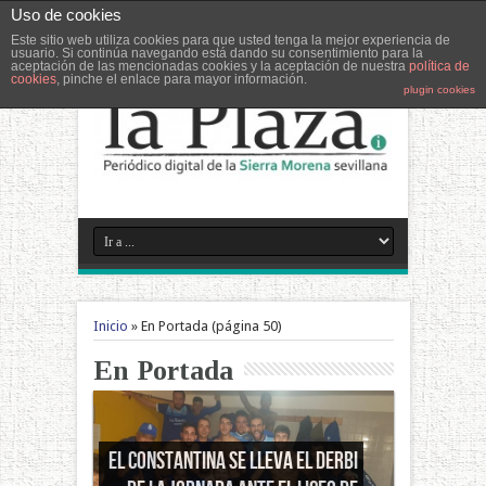
Uso de cookies
Este sitio web utiliza cookies para que usted tenga la mejor experiencia de
usuario. Si continúa navegando está dando su consentimiento para la
aceptación de las mencionadas cookies y la aceptación de nuestra
política de
cookies
, pinche el enlace para mayor información.
plugin cookies
Inicio
»
En Portada
(página 50)
En Portada