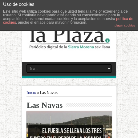
Uso de cookies
Este sitio web utiliza cookies para que usted tenga la mejor experiencia de
usuario. Si continúa navegando está dando su consentimiento para la
aceptación de las mencionadas cookies y la aceptación de nuestra
política de
cookies
, pinche el enlace para mayor información.
plugin cookies
Inicio
»
Las Navas
Las Navas
Constantina vence al Liceo con