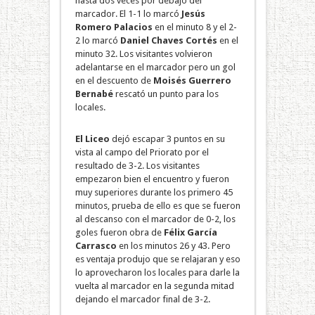
hasta dos veces por debajo del
marcador. El 1-1 lo marcó
Jesús
Romero Palacios
en el minuto 8 y el 2-
2 lo marcó
Daniel Chaves Cortés
en el
minuto 32. Los visitantes volvieron
adelantarse en el marcador pero un gol
en el descuento de
Moisés Guerrero
Bernabé
rescató un punto para los
locales.
El Liceo
dejó escapar 3 puntos en su
vista al campo del Priorato por el
resultado de 3-2. Los visitantes
empezaron bien el encuentro y fueron
muy superiores durante los primero 45
minutos, prueba de ello es que se fueron
al descanso con el marcador de 0-2, los
goles fueron obra de
Félix García
Carrasco
en los minutos 26 y 43. Pero
es ventaja produjo que se relajaran y eso
lo aprovecharon los locales para darle la
vuelta al marcador en la segunda mitad
dejando el marcador final de 3-2.