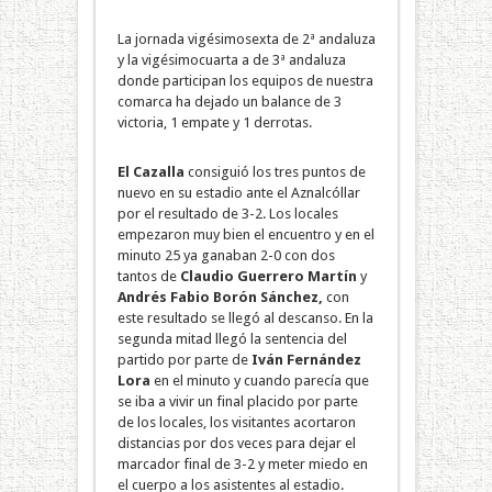
La jornada vigésimosexta de 2ª andaluza
y la vigésimocuarta a de 3ª andaluza
donde participan los equipos de nuestra
comarca ha dejado un balance de 3
victoria, 1 empate y 1 derrotas.
El
Cazalla
consiguió los tres puntos de
nuevo en su estadio ante el Aznalcóllar
por el resultado de 3-2. Los locales
empezaron muy bien el encuentro y en el
minuto 25 ya ganaban 2-0 con dos
tantos de
Claudio Guerrero Martín
y
Andrés Fabio Borón Sánchez,
con
este resultado se llegó al descanso. En la
segunda mitad llegó la sentencia del
partido por parte de
Iván Fernández
Lora
en el minuto y cuando parecía que
se iba a vivir un final placido por parte
de los locales, los visitantes acortaron
distancias por dos veces para dejar el
marcador final de 3-2 y meter miedo en
el cuerpo a los asistentes al estadio.