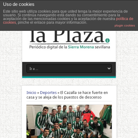
Uso de cookies
Este sitio web utiliza cookies para que usted tenga la mejor experiencia de
usuario. Si continúa navegando está dando su consentimiento para la
aceptación de las mencionadas cookies y la aceptación de nuestra
política de
cookies
, pinche el enlace para mayor información.
plugin cookies
Inicio
»
Deportes
»
El Cazalla se hace fuerte en
casa y se aleja de los puestos de descenso