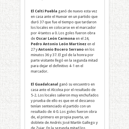
El Celti Puebla
ganó de nuevo esta vez
en casa ante el Huevar en un partido que
duró 37 que fue el tiempo que tardaron
los locales en colocarse en el marcador
por 4 tantos a 0. Los goles fueron obra
de
Oscar León Carmona
en el 24,
Pedro Antonio León Martínez
en el
27 y
Antonio Bocero Serrano
en los
minutos 36 y 37. El gol de la honra por
parte visitante llegó en la segunda mitad
para dejar el definitivo 4-1 en el
marcador.
El Guadalcanal
ganó su encuentro en
casa ante el Alcolea por el resultado de
5-2. Los locales salieron muy enchufados
y prueba de ello es que en el descanso
tenían sentenciado el partido con un
resultado de 4-0. Los goles fueron obra
de, el primero en propia puerta, un
doblete de Andrés José Martín Gallego y
de Zujar. En la segunda mitad los