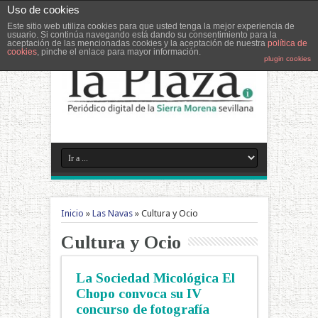
Uso de cookies
Este sitio web utiliza cookies para que usted tenga la mejor experiencia de
usuario. Si continúa navegando está dando su consentimiento para la
aceptación de las mencionadas cookies y la aceptación de nuestra
política de
cookies
, pinche el enlace para mayor información.
plugin cookies
Inicio
»
Las Navas
»
Cultura y Ocio
Cultura y Ocio
La Sociedad Micológica El
Chopo convoca su IV
concurso de fotografía