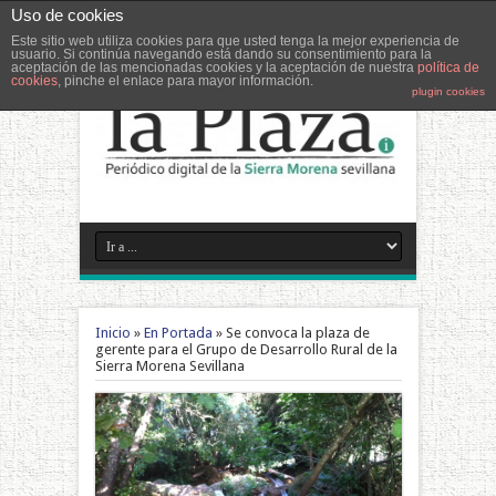
Uso de cookies
Este sitio web utiliza cookies para que usted tenga la mejor experiencia de
usuario. Si continúa navegando está dando su consentimiento para la
aceptación de las mencionadas cookies y la aceptación de nuestra
política de
cookies
, pinche el enlace para mayor información.
plugin cookies
Inicio
»
En Portada
»
Se convoca la plaza de
gerente para el Grupo de Desarrollo Rural de la
Sierra Morena Sevillana