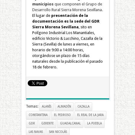
municipios
que componen el Grupo de
Desarrollo Rural Sierra Morena Sevillana.
El lugar de
presentación de la
documentación es la sede del GDR
Sierra Morena Sevillana
, sito en
Polígono Industrial Los Manantiales,
edificio Victorio & Lucchino, Cazalla de la
Sierra (Sevilla) de lunes a viernes, en
horario de 9:00 a 14:00 horas,
otorgándose un plazo de 15 días
naturales desde la publicación el pasado
18 de febrero.
Temas:
ALANÍS
ALMADÉN
CAZALLA
CONSTANTINA
EL PEDROSO
EL REAL DE LA JARA
GDR
GERENTE
GUADALCANAL
LA PUEBLA
LAS NAVAS
SAN NICOLÁS