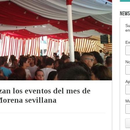
NEWS
Su
en
Em
N
Ap
zan los eventos del mes de
Morena sevillana
Mu