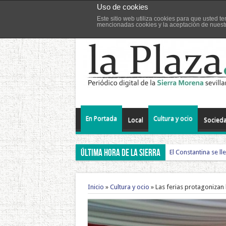
Uso de cookies
Este sitio web utiliza cookies para que usted 
Sábado,8 agosto, 2026
mencionadas cookies y la aceptación de nues
Alanís
Almadén
Cazalla
Constantina
En Portada
Cultura y ocio
Local
Socied
ÚLTIMA HORA DE LA SIERRA
El Constantina se ll
Inicio
»
Cultura y ocio
»
Las ferias protagonizan 