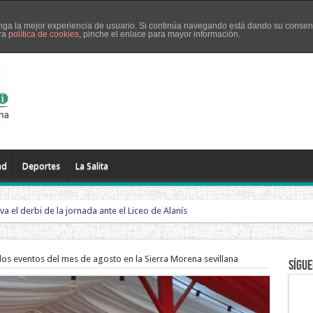
tenga la mejor experiencia de usuario. Si continúa navegando está dando su consen
tra
política de cookies
, pinche el enlace para mayor información.
El Pedroso
El Real de la Jara
Guadalcanal
La Puebla de los Infa
ad
Deportes
La Salita
eva el derbi de la jornada ante el Liceo de Alanís
los eventos del mes de agosto en la Sierra Morena sevillana
Sígue