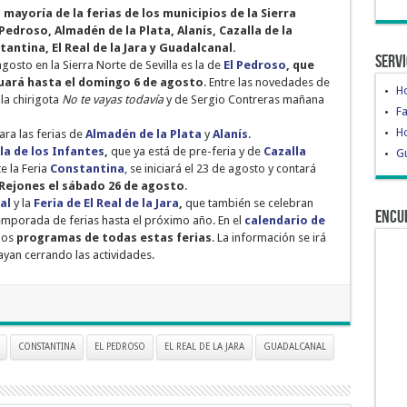
mayoría de la ferias de los municipios de la Sierra
Pedroso, Almadén de la Plata, Alanís, Cazalla de la
antina, El Real de la Jara y Guadalcanal.
Servi
sto en la Sierra Norte de Sevilla es la de
El Pedroso
, que
uará hasta el domingo 6 de agosto
. Entre las novedades de
H
la chirigota
No te vayas todavía
y de Sergio Contreras mañana
Fa
Ho
ara las ferias de
Almadén de la Plata
y
Alanís
.
la de los Infantes
,
que ya está de pre-feria y de
Cazalla
Gu
e la Feria
Constantina
, se iniciará el 23 de agosto y contará
Rejones el sábado 26 de agosto
.
al
y la
Feria de El Real de la Jara
,
que también se celebran
Encu
temporada de ferias hasta el próximo año. En el
calendario de
los
programas de todas estas ferias
. La información se irá
yan cerrando las actividades.
CONSTANTINA
EL PEDROSO
EL REAL DE LA JARA
GUADALCANAL