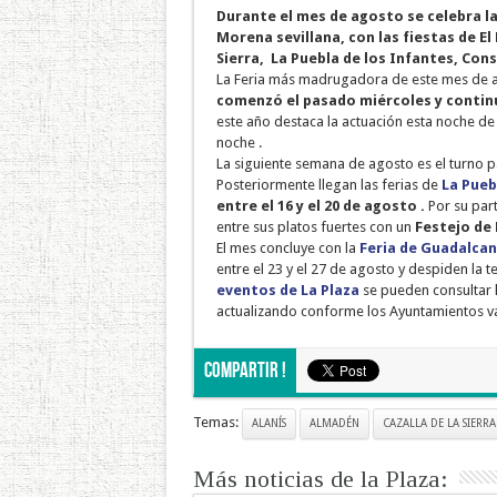
Durante el mes de agosto se celebra la 
Morena sevillana, con las fiestas de El 
Sierra, La Puebla de los Infantes, Const
La Feria más madrugadora de este mes de ago
comenzó el pasado miércoles y contin
este año destaca la actuación esta noche de 
noche .
La siguiente semana de agosto es el turno p
Posteriormente llegan las ferias de
La Pueb
entre el 16 y el 20 de agosto
.
Por su part
entre sus platos fuertes con un
Festejo de 
El mes concluye con la
Feria de Guadalcan
entre el 23 y el 27 de agosto y despiden la 
eventos de La Plaza
se pueden consultar 
actualizando conforme los Ayuntamientos va
Compartir !
Temas:
ALANÍS
ALMADÉN
CAZALLA DE LA SIERRA
Más noticias de la Plaza: