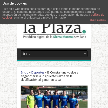
Uso de cookies
Este sitio web utiliza cookies para que usted tenga la mejor experiencia de
usuario. Si continúa navegando está dando su consentimiento para la
aceptación de las mencionadas cookies y la aceptación de nuestra
política de
cookies
, pinche el enlace para mayor información.
plugin cookies
Inicio
»
Deportes
»
El Constantina vuelve a
engancharse a los puestos altos de la
clasificación al ganar en casa