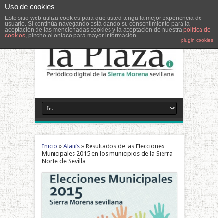
Uso de cookies
Este sitio web utiliza cookies para que usted tenga la mejor experiencia de
usuario. Si continúa navegando está dando su consentimiento para la
aceptación de las mencionadas cookies y la aceptación de nuestra
política de
cookies
, pinche el enlace para mayor información.
plugin cookies
Inicio
»
Alanís
»
Resultados de las Elecciones
Municipales 2015 en los municipios de la Sierra
Norte de Sevilla