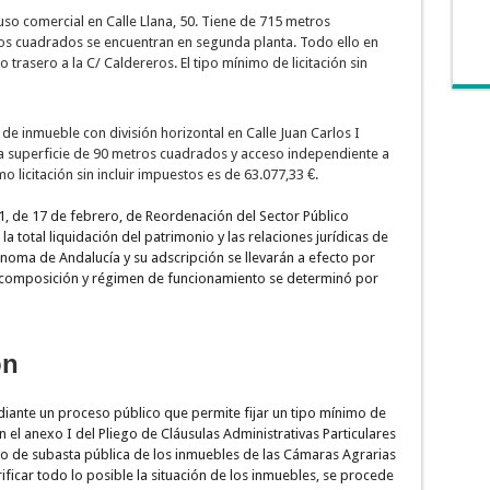
uso comercial en Calle Llana, 50. Tiene de 715 metros
os cuadrados se encuentran en segunda planta. Todo ello en
trasero a la C/ Caldereros. El tipo mínimo de licitación sin
de inmueble con división horizontal en Calle Juan Carlos I
na superficie de 90 metros cuadrados y acceso independiente a
mo licitación sin incluir impuestos es de 63.077,33 €.
1, de 17 de febrero, de Reordenación del Sector Público
la total liquidación del patrimonio y las relaciones jurídicas de
oma de Andalucía y su adscripción se llevarán a efecto por
 composición y régimen de funcionamiento se determinó por
ón
diante un proceso público que permite fijar un tipo mínimo de
en el anexo I del Pliego de Cláusulas Administrativas Particulares
o de subasta pública de los inmuebles de las Cámaras Agrarias
ificar todo lo posible la situación de los inmuebles, se procede