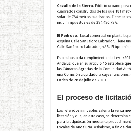
Cazalla de la Sierra.
Edificio urbano para 
cuadrados construidos de los que 181 metr
solar de 784 metros cuadrados. Tiene acceso 
incluir impuestos es de 294.496,79 €.
El Pedroso.
Local comercial en planta baja 
esquina Calle San Isidro Labrador. Tiene u
Calle San Isidro Labrador, n.º 3. El tipo míni
Esta subasta da cumplimiento a la Ley 1/201
Andaluz, que en su artículo 15 establece que 
las Cámaras Agrarias de la Comunidad Autón
una Comisión Liquidadora cuyas funciones,
Orden de 28 de julio de 2010.
El proceso de licitaci
Los referidos inmuebles salen a la venta me
licitación y que, en este caso, se determina 
para la adjudicación mediante procedimient
Locales de Andalucía. Asimismo, a fin de clar