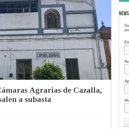
NEWS
Su
en
Em
N
Ap
 Cámaras Agrarias de Cazalla,
salen a subasta
Mu