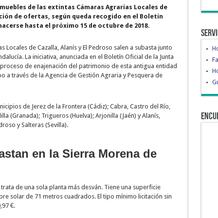
nmuebles de las extintas Cámaras Agrarias Locales de
ción de ofertas, según queda recogido en el Boletín
 hacerse hasta el próximo 15 de octubre de 2018.
Servi
s Locales de Cazalla, Alanís y El Pedroso salen a subasta junto
H
lucía. La iniciativa, anunciada en el Boletín Oficial de la Junta
Fa
 proceso de enajenación del patrimonio de esta antigua entidad
Ho
o a través de la Agencia de Gestión Agraria y Pesquera de
Gu
cipios de Jerez de la Frontera (Cádiz); Cabra, Castro del Río,
Encu
a (Granada); Trigueros (Huelva); Arjonilla (Jaén) y Alanís,
roso y Salteras (Sevilla).
astan en la Sierra Morena de
 trata de una sola planta más desván. Tiene una superficie
re solar de 71 metros cuadrados. El tipo mínimo licitación sin
,97 €.