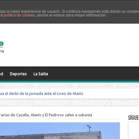
tenga la mejor experiencia de usuario. Si continúa navegando está dando su consen
tra
política de cookies
, pinche el enlace para mayor información.
El Pedroso
El Real de la Jara
Guadalcanal
La Puebla de los Infa
ad
Deportes
La Salita
eva el derbi de la jornada ante el Liceo de Alanís
arias de Cazalla, Alanís y El Pedroso salen a subasta
Sígue