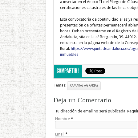
a insertar en el Anexo II del Pliego de Cláusu
certificaciones catastrales de las fincas obj
Esta convocatoria da continuidad a las ya rea
presentación de ofertas permanecerá abie
horas. Deben presentarse en el Registro de
Andalucía, sita en la c/ Bergantín, 39. 41012.
encuentra en la página web de de la Conseje
Rural:
https://www.juntadeandalucia.es/age
inmuebles
Compartir !
Temas:
CAMARAS AGRARIAS
Deja un Comentario
Tu dirección de email no será publicada. Requ
Nombre
*
Email
*