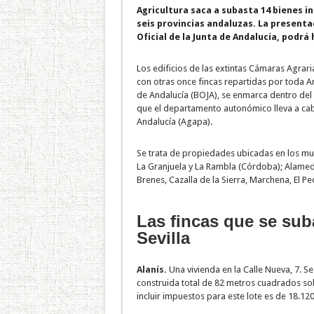
Agricultura saca a subasta 14 bienes i
seis provincias andaluzas. La presenta
Oficial de la Junta de Andalucía, podrá
Los edificios de las extintas Cámaras Agraria
con otras once fincas repartidas por toda Anda
de Andalucía (BOJA), se enmarca dentro del
que el departamento autonómico lleva a cab
Andalucía (Agapa).
Se trata de propiedades ubicadas en los muni
La Granjuela y La Rambla (Córdoba); Alamedill
Brenes, Cazalla de la Sierra, Marchena, El Ped
Las fincas que se sub
Sevilla
Alanís.
Una vivienda en la Calle Nueva, 7. Se
construida total de 82 metros cuadrados sob
incluir impuestos para este lote es de 18.120