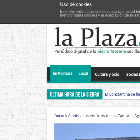
Uso de cookies
Este sitio web utiliza cookies para que usted 
Jueves,6 agosto, 2026
mencionadas cookies y la aceptación de nues
Alanís
Almadén
Cazalla
Constantina
En Portada
Local
Cultura y ocio
Socied
ÚLTIMA HORA DE LA SIERRA
El Constantina se ll
Inicio
»
Alanís
»
Los edificios de las Cámaras Agr