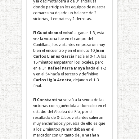
y la decimotercera a de 3ª andaluza
donde participan los equipos de nuestra
comarca ha dejado un balance de 3
victorias, 1 empates y 2 derrotas.
El
Guadalcanal
volvió a ganar 1-3, esta
vez la victoria fue en el campo del
Cantillana, los visitantes empezaron muy
bien el encuentro y en el minuto 10
Juan
Carlos Llanes García
hacía el 0-1. A los
15 minutos empataron los locales, pero
en el 31
Rafael Parra Moya
hacía el 1-2
y en el 54 hacía el tercero y definitivo
Carlos Ugía Acosta
, dejando el 1-3
final.
El
Constantina
volvió a la senda de las
victorias consiguiéndola a domicilio en el
estadio del Alcolea del Río, por el
resultado de 0-2. Los visitantes salieron
muy enchufados y prueba de ello es que
a los 2 minutos ya mandaban en el
marcador con un tanto de
Jonathan