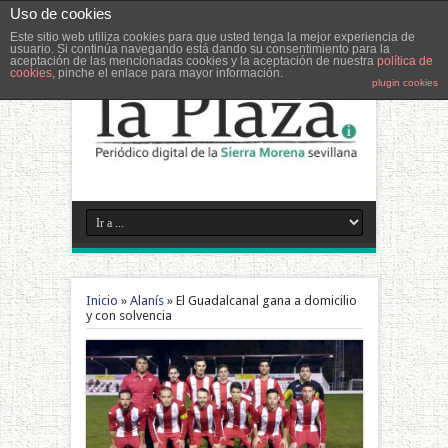
Uso de cookies
Este sitio web utiliza cookies para que usted tenga la mejor experiencia de
usuario. Si continúa navegando está dando su consentimiento para la
aceptación de las mencionadas cookies y la aceptación de nuestra
política de
cookies
, pinche el enlace para mayor información.
plugin cookies
Inicio
»
Alanís
»
El Guadalcanal gana a domicilio
y con solvencia