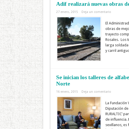
Adif realizará nuevas obras de
27 enero, 2015
Deja un comentario
El Administrad
obras de mejor
trayecto comp
Rosales. Los t
larga soldada 
y carril antigu
Se inician los talleres de alfa
Norte
16 enero, 2015
Deja un comentario
La Fundación 
Diputación de 
RURALTIC’ para
de influencia.
sevillanos, es