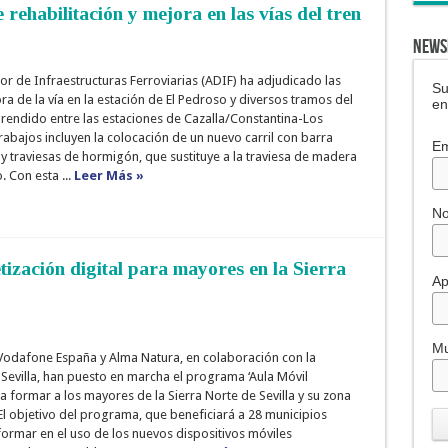
 rehabilitación y mejora en las vías del tren
NEWS
or de Infraestructuras Ferroviarias (ADIF) ha adjudicado las
Su
a de la vía en la estación de El Pedroso y diversos tramos del
en
rendido entre las estaciones de Cazalla/Constantina-Los
rabajos incluyen la colocación de un nuevo carril con barra
Em
y traviesas de hormigón, que sustituye a la traviesa de madera
o. Con esta ...
Leer Más »
N
betización digital para mayores en la Sierra
Ap
Mu
Vodafone España y Alma Natura, en colaboración con la
Sevilla, han puesto en marcha el programa ‘Aula Móvil
 formar a los mayores de la Sierra Norte de Sevilla y su zona
 El objetivo del programa, que beneficiará a 28 municipios
 formar en el uso de los nuevos dispositivos móviles