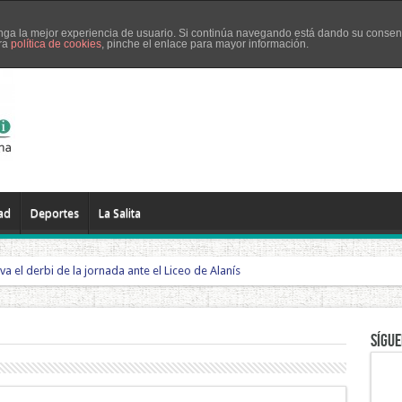
tenga la mejor experiencia de usuario. Si continúa navegando está dando su consen
tra
política de cookies
, pinche el enlace para mayor información.
El Pedroso
El Real de la Jara
Guadalcanal
La Puebla de los Infa
ad
Deportes
La Salita
eva el derbi de la jornada ante el Liceo de Alanís
Sígue