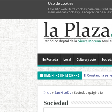
Uso de cookies
Este sitio web utiliza cookies para que usted 
Jueves,6 agosto, 2026
mencionadas cookies y la aceptación de nues
Alanís
Almadén
Cazalla
Constantina
En Portada
Local
Cultura y ocio
Socied
ÚLTIMA HORA DE LA SIERRA
El Constantina se ll
Inicio
»
San Nicolás
»
Sociedad
(página 8)
Sociedad