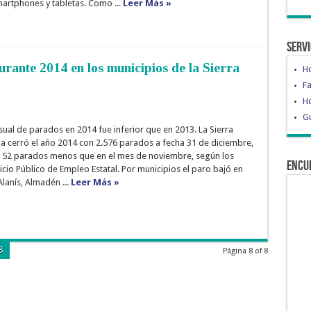
martphones y tabletas. Como ...
Leer Más »
Servi
rante 2014 en los municipios de la Sierra
H
Fa
Ho
Gu
al de parados en 2014 fue inferior que en 2013. La Sierra
la cerró el año 2014 con 2.576 parados a fecha 31 de diciembre,
 52 parados menos que en el mes de noviembre, según los
Encu
icio Público de Empleo Estatal. Por municipios el paro bajó en
lanís, Almadén ...
Leer Más »
8
Página 8 of 8