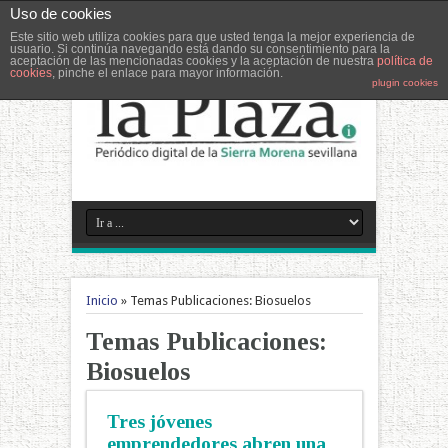
Uso de cookies
Este sitio web utiliza cookies para que usted tenga la mejor experiencia de
usuario. Si continúa navegando está dando su consentimiento para la
aceptación de las mencionadas cookies y la aceptación de nuestra
política de
cookies
, pinche el enlace para mayor información.
plugin cookies
Inicio
»
Temas Publicaciones: Biosuelos
Temas Publicaciones:
Biosuelos
Tres jóvenes
emprendedores abren una