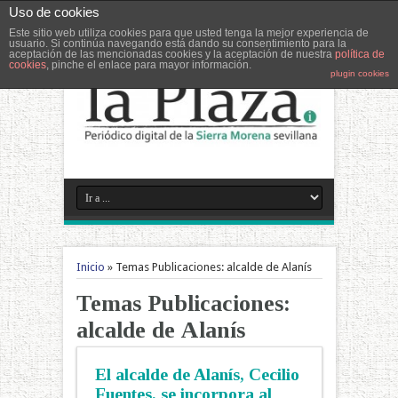
Uso de cookies
Este sitio web utiliza cookies para que usted tenga la mejor experiencia de
usuario. Si continúa navegando está dando su consentimiento para la
aceptación de las mencionadas cookies y la aceptación de nuestra
política de
cookies
, pinche el enlace para mayor información.
plugin cookies
Inicio
»
Temas Publicaciones: alcalde de Alanís
Temas Publicaciones:
alcalde de Alanís
El alcalde de Alanís, Cecilio
Fuentes, se incorpora al